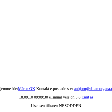
jemmeside:
Måren OK
Kontakt e-post adresse:
anbjorn@datamorgana.
18.09.10 09:09:30 eTiming versjon 3.0
Emit as
Lisensen tilhører: NESODDEN