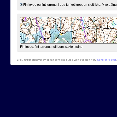
Fin løype og fint terreng. I dag funket kroppen slett ikke. Mye gåing 
Fin løype, fint terreng, null bom, sakte løping.
Er du rettighetshaver av et kart som ikke burde vært publisert her?
Send en e-post
.