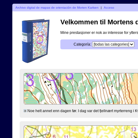
Archivo digital de mapas de orientación de Morten Karlsen
|
Acceso
Velkommen til Mortens di
Mine prestasjoner er nok av interesse for ytterst
Categoría:
Noe helt annet enn dagen før. I dag var det fjellnært myrterreng i K