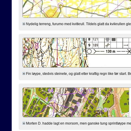
Nydelig terreng, furumo med kvitkrull. Tildels glatt da kvikrullen gle
Fin løype, stedvis steinete, og glatt etter kraftig regn like før start
Morten D. hadde lagt en morsom, men ganske tung sprintløype med