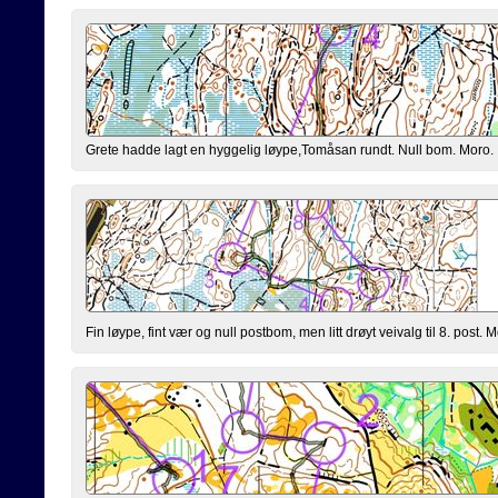
Grete hadde lagt en hyggelig løype,Tomåsan rundt. Null bom. Moro.
Fin løype, fint vær og null postbom, men litt drøyt veivalg til 8. post. M