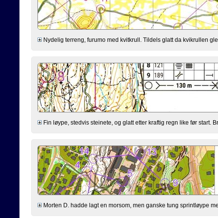
Nydelig terreng, furumo med kvitkrull. Tildels glatt da kvikrullen gle
Fin løype, stedvis steinete, og glatt etter kraftig regn like før start
Morten D. hadde lagt en morsom, men ganske tung sprintløype med