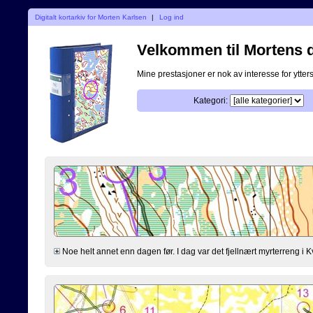
Digitalt kortarkiv for Morten Karlsen
|
Log ind
Velkommen til Mortens di
Mine prestasjoner er nok av interesse for ytterst
Kategori:
Noe helt annet enn dagen før. I dag var det fjellnært myrterreng i K