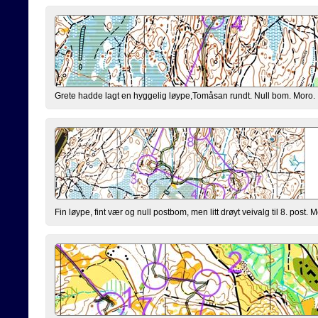
Grete hadde lagt en hyggelig løype,Tomåsan rundt. Null bom. Moro.
Fin løype, fint vær og null postbom, men litt drøyt veivalg til 8. post. M