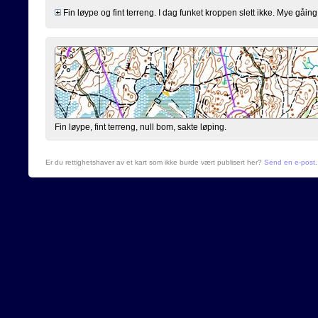
Fin løype og fint terreng. I dag funket kroppen slett ikke. Mye gåing 
Fin løype, fint terreng, null bom, sakte løping.
Er du rettighetshaver av et kart som ikke burde vært publisert her?
Send en e-post
.