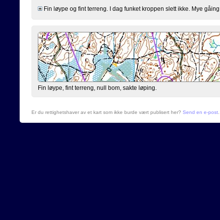
Fin løype og fint terreng. I dag funket kroppen slett ikke. Mye gåing 
Fin løype, fint terreng, null bom, sakte løping.
Er du rettighetshaver av et kart som ikke burde vært publisert her?
Send en e-post
.