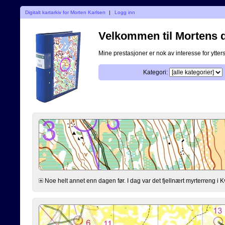
Digitalt kartarkiv for Morten Karlsen
|
Logg inn
Velkommen til Mortens di
Mine prestasjoner er nok av interesse for ytterst
Kategori:
Noe helt annet enn dagen før. I dag var det fjellnært myrterreng i K