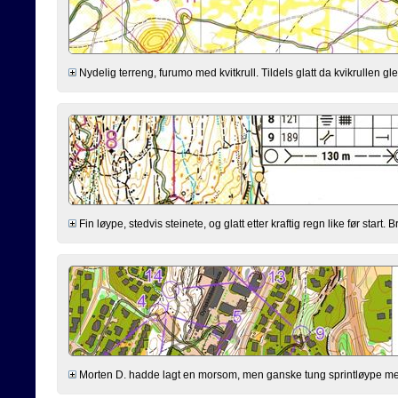
Nydelig terreng, furumo med kvitkrull. Tildels glatt da kvikrullen gle
Fin løype, stedvis steinete, og glatt etter kraftig regn like før start
Morten D. hadde lagt en morsom, men ganske tung sprintløype med