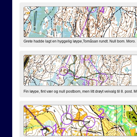
Grete hadde lagt en hyggelig løype,Tomåsan rundt. Null bom. Moro.
Fin løype, fint vær og null postbom, men litt drøyt veivalg til 8. post. M