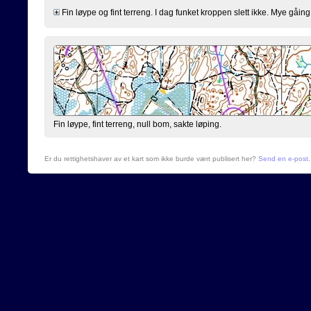
Fin løype og fint terreng. I dag funket kroppen slett ikke. Mye gåing 
Fin løype, fint terreng, null bom, sakte løping.
Er du rettighetshaver av et kart som ikke burde vært publisert her?
Send en e-post
.