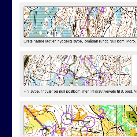
Grete hadde lagt en hyggelig løype,Tomåsan rundt. Null bom. Moro.
Fin løype, fint vær og null postbom, men litt drøyt veivalg til 8. post. M