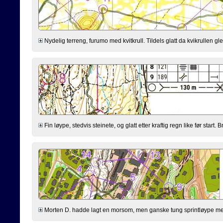
Nydelig terreng, furumo med kvitkrull. Tildels glatt da kvikrullen gle
Fin løype, stedvis steinete, og glatt etter kraftig regn like før start
Morten D. hadde lagt en morsom, men ganske tung sprintløype med