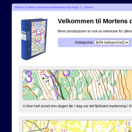
Morten Karlsen orienteerumiskaartide digi-kogu
|
Sisene
Velkommen til Mortens di
Mine prestasjoner er nok av interesse for ytterst
Kategooria:
Noe helt annet enn dagen før. I dag var det fjellnært myrterreng i K