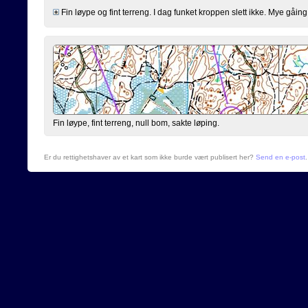
Fin løype og fint terreng. I dag funket kroppen slett ikke. Mye gåing 
Fin løype, fint terreng, null bom, sakte løping.
Er du rettighetshaver av et kart som ikke burde vært publisert her?
Send en e-post
.