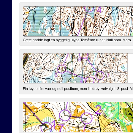
Grete hadde lagt en hyggelig løype,Tomåsan rundt. Null bom. Moro.
Fin løype, fint vær og null postbom, men litt drøyt veivalg til 8. post. M