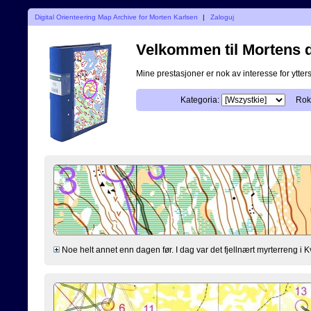
Digital Orienteering Map Archive for Morten Karlsen
|
Zaloguj
Velkommen til Mortens di
Mine prestasjoner er nok av interesse for ytterst
Kategoria:
Rok
Noe helt annet enn dagen før. I dag var det fjellnært myrterreng i K