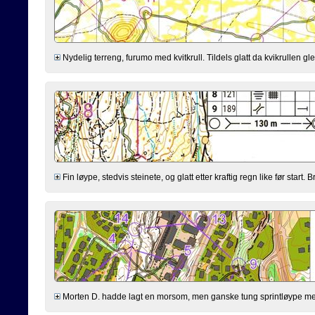
Nydelig terreng, furumo med kvitkrull. Tildels glatt da kvikrullen gle
Fin løype, stedvis steinete, og glatt etter kraftig regn like før start
Morten D. hadde lagt en morsom, men ganske tung sprintløype med