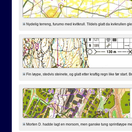
Nydelig terreng, furumo med kvitkrull. Tildels glatt da kvikrullen gle
Fin løype, stedvis steinete, og glatt etter kraftig regn like før start
Morten D. hadde lagt en morsom, men ganske tung sprintløype med