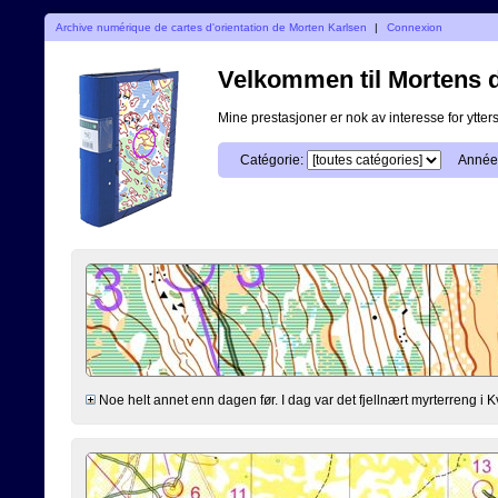
Archive numérique de cartes d'orientation de Morten Karlsen
|
Connexion
Velkommen til Mortens di
Mine prestasjoner er nok av interesse for ytterst
Catégorie:
Année
Noe helt annet enn dagen før. I dag var det fjellnært myrterreng i K