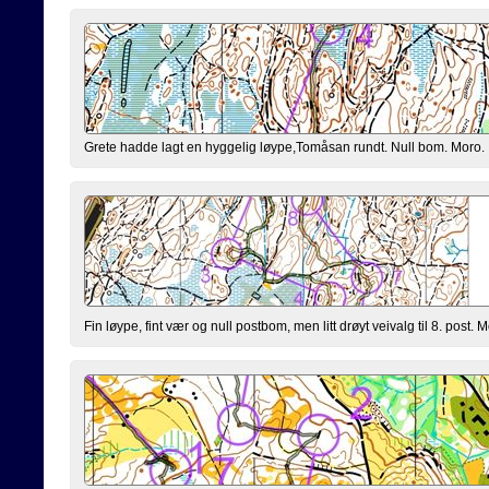
Grete hadde lagt en hyggelig løype,Tomåsan rundt. Null bom. Moro.
Fin løype, fint vær og null postbom, men litt drøyt veivalg til 8. post. M