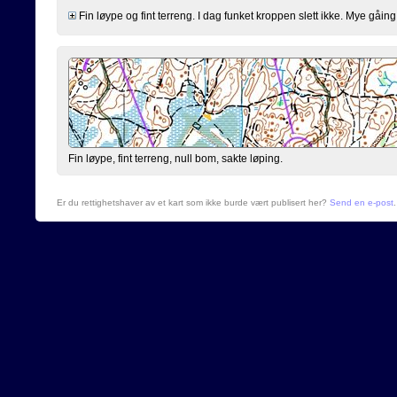
Fin løype og fint terreng. I dag funket kroppen slett ikke. Mye gåing 
Fin løype, fint terreng, null bom, sakte løping.
Er du rettighetshaver av et kart som ikke burde vært publisert her?
Send en e-post
.