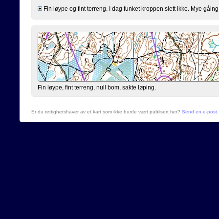
Fin løype og fint terreng. I dag funket kroppen slett ikke. Mye gåing 
Fin løype, fint terreng, null bom, sakte løping.
Er du rettighetshaver av et kart som ikke burde vært publisert her?
Send en e-post
.