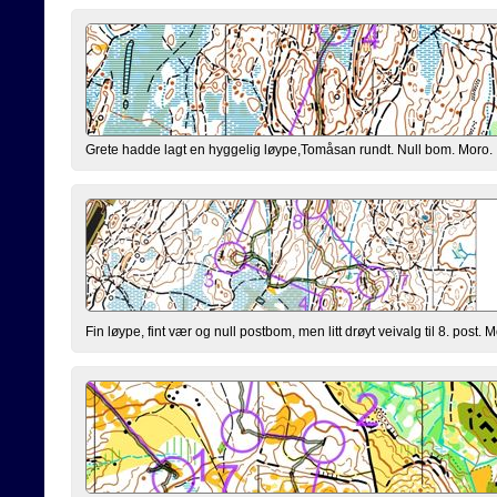
Grete hadde lagt en hyggelig løype,Tomåsan rundt. Null bom. Moro.
Fin løype, fint vær og null postbom, men litt drøyt veivalg til 8. post. M