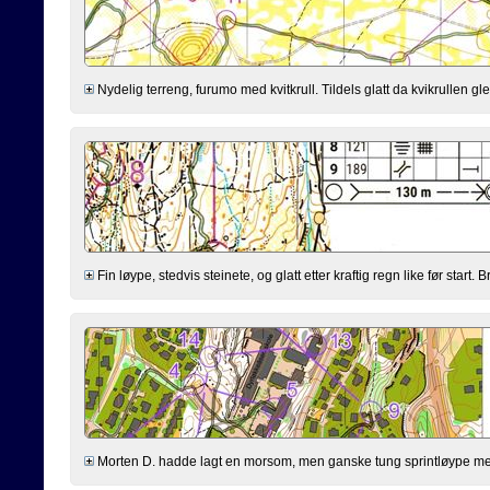
Nydelig terreng, furumo med kvitkrull. Tildels glatt da kvikrullen gle
Fin løype, stedvis steinete, og glatt etter kraftig regn like før start
Morten D. hadde lagt en morsom, men ganske tung sprintløype med