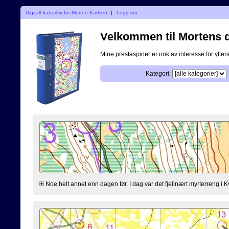
Digitalt kartarkiv for Morten Karlsen
|
Logg inn
Velkommen til Mortens di
Mine prestasjoner er nok av interesse for ytterst
Kategori:
Noe helt annet enn dagen før. I dag var det fjellnært myrterreng i K