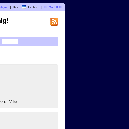
utajad
|
Keel:
Eesti
|
DOMA 3.0.10
lg!
.
:
rukt. Vi ha...