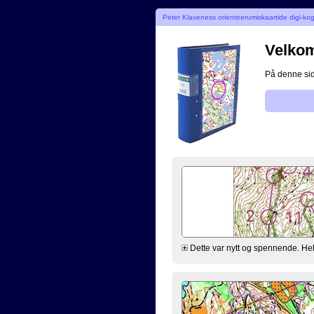
Peter Klaveness orienteerumiskaartide digi-ko
Velkomm
På denne side
Dette var nytt og spennende. Helt