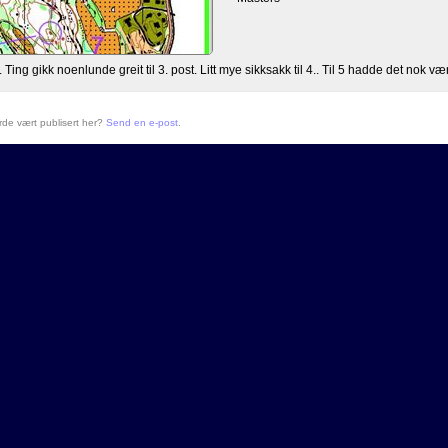
ing gikk noenlunde greit til 3. post. Litt mye sikksakk til 4.. Til 5 hadde det nok vær
urde vært publisert her?
Send en e-post
.