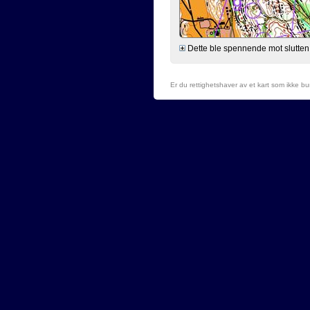
Dette ble spennende mot slutten. T
Er du rettighetshaver av et kart som ikke b