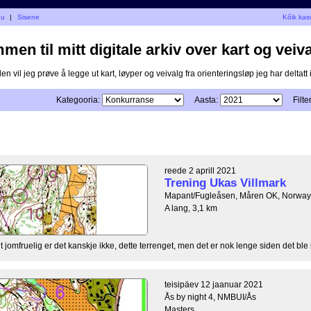
gu
|
Sisene
Kõik kas
en til mitt digitale arkiv over kart og veiva
n vil jeg prøve å legge ut kart, løyper og veivalg fra orienteringsløp jeg har deltatt i
Kategooria:
Aasta:
Filter
reede 2 aprill 2021
Trening Ukas Villmark
Mapant/Fugleåsen, Måren OK, Norway
A lang, 3,1 km
 jomfruelig er det kanskje ikke, dette terrenget, men det er nok lenge siden det ble b
teisipäev 12 jaanuar 2021
Ås by night 4, NMBUI/Ås
Masters