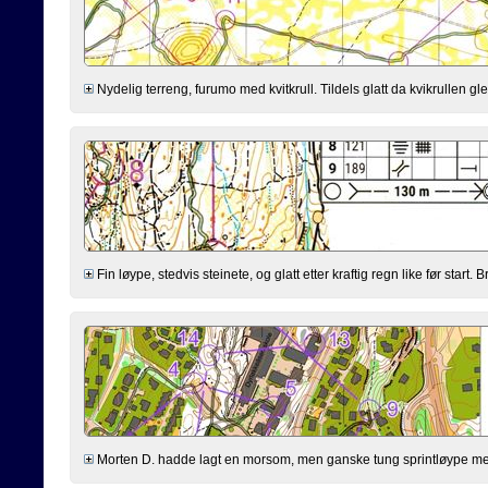
Nydelig terreng, furumo med kvitkrull. Tildels glatt da kvikrullen gle
Fin løype, stedvis steinete, og glatt etter kraftig regn like før start
Morten D. hadde lagt en morsom, men ganske tung sprintløype med