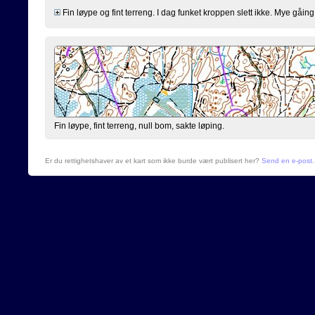
Fin løype og fint terreng. I dag funket kroppen slett ikke. Mye gåing 
Fin løype, fint terreng, null bom, sakte løping.
Er du rettighetshaver av et kart som ikke burde vært publisert her?
Send en e-post
.