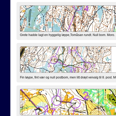
Grete hadde lagt en hyggelig løype,Tomåsan rundt. Null bom. Moro.
Fin løype, fint vær og null postbom, men litt drøyt veivalg til 8. post. M