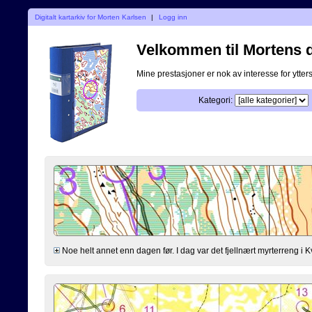
Digitalt kartarkiv for Morten Karlsen
|
Logg inn
Velkommen til Mortens di
Mine prestasjoner er nok av interesse for ytterst
Kategori:
Noe helt annet enn dagen før. I dag var det fjellnært myrterreng i K