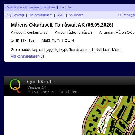
Digitalt kartarkiv for Morten Karlsen
|
Logg inn
Skjul veivalg
|
Vis oversiktskart
|
KML
|
<< Tilbake
<< Trenings
Mårens O-karusell, Tomåsan, AK (06.05.2026)
Kategori:
Konkurranse
Kart/område:
Tomåsan
Arrangør:
Måren OK v
Gj.sn. HR:
159
Maksimum HR:
174
Grete hadde lagt en hyggelig løype,Tomåsan rundt. Null bom. Moro.
Vis kommentarer
(
0
)