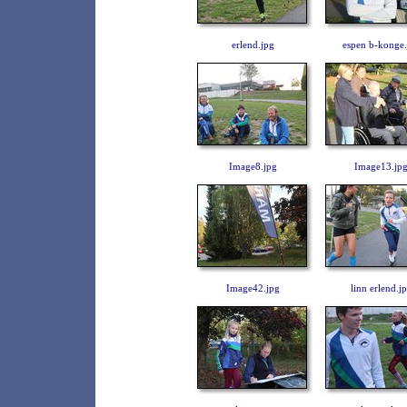
erlend.jpg
espen b-konge.
Image8.jpg
Image13.jp
Image42.jpg
linn erlend.j