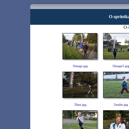
O-sprintk
O-
1Image.jpg
1Image5.jp
2linn.jpg
2malin.jpg