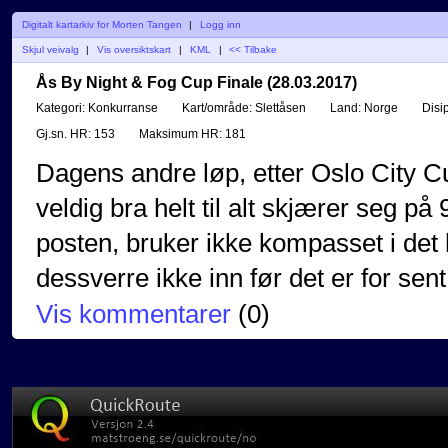
Digitalt kartarkiv for Morten Tangen
|
Logg inn
Skjul veivalg
|
Vis oversiktskart
|
KML
|
<< Tilbake
Ås By Night & Fog Cup Finale (28.03.2017)
Kategori:
Konkurranse
Kart/område:
Slettåsen
Land:
Norge
Disip
Gj.sn. HR:
153
Maksimum HR:
181
Dagens andre løp, etter Oslo City Cu
veldig bra helt til alt skjærer seg på 
posten, bruker ikke kompasset i det h
dessverre ikke inn før det er for sen
Vis kommentarer
(
0
)