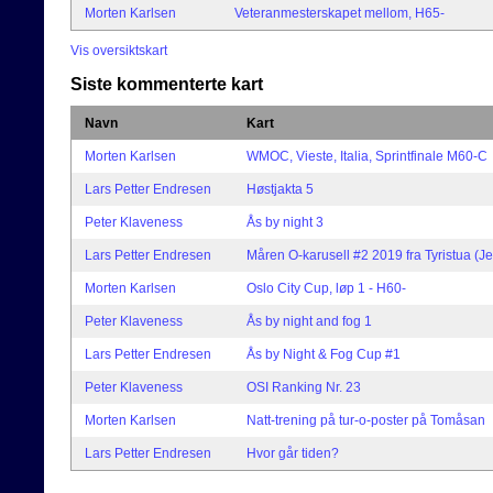
Morten Karlsen
Veteranmesterskapet mellom, H65-
Vis oversiktskart
Siste kommenterte kart
Navn
Kart
Morten Karlsen
WMOC, Vieste, Italia, Sprintfinale M60-C
Lars Petter Endresen
Høstjakta 5
Peter Klaveness
Ås by night 3
Lars Petter Endresen
Måren O-karusell #2 2019 fra Tyristua (Je
Morten Karlsen
Oslo City Cup, løp 1 - H60-
Peter Klaveness
Ås by night and fog 1
Lars Petter Endresen
Ås by Night & Fog Cup #1
Peter Klaveness
OSI Ranking Nr. 23
Morten Karlsen
Natt-trening på tur-o-poster på Tomåsan
Lars Petter Endresen
Hvor går tiden?