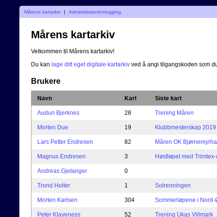
Mårens kartarkiv
|
Administratorinnlogging
Mårens kartarkiv
Velkommen til Mårens kartarkiv!
Du kan
lage ditt eget digitale kartarkiv
ved å angi tilgangskoden som du
Brukere
Navn
Kart
Siste kart
Audun Bjerknes
28
Trening Måren
Morten Due
19
Klubbmesterskap 2019
Lars Petter Endresen
82
Måren OK Bjørnemyrhall
Magnus Endresen
3
Høstløpet med Trimtex
Andreas Gjetanger
0
Trond Holter
1
Solrenningen
Morten Karlsen
304
Sommerløpene i Nord-Øs
Peter Klaveness
52
Trening Ukas Villmark