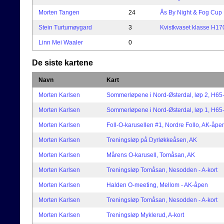
Morten Tangen
24
Ås By Night & Fog Cup 
Stein Turtumøygard
3
Kvistkvaset klasse H17
Linn Mei Waaler
0
De siste kartene
Navn
Kart
Morten Karlsen
Sommerløpene i Nord-Østerdal, løp 2, H65
Morten Karlsen
Sommerløpene i Nord-Østerdal, løp 1, H65
Morten Karlsen
Foll-O-karusellen #1, Nordre Follo, AK-åpe
Morten Karlsen
Treningsløp på Dyrløkkeåsen, AK
Morten Karlsen
Mårens O-karusell, Tomåsan, AK
Morten Karlsen
Treningsløp Tomåsan, Nesodden - A-kort
Morten Karlsen
Halden O-meeting, Mellom - AK-åpen
Morten Karlsen
Treningsløp Tomåsan, Nesodden - A-kort
Morten Karlsen
Treningsløp Myklerud, A-kort