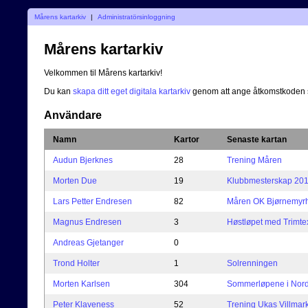
Mårens kartarkiv
|
Administratörsinloggning
Mårens kartarkiv
Velkommen til Mårens kartarkiv!
Du kan
skapa ditt eget digitala kartarkiv
genom att ange åtkomstkoden 
Användare
Namn
Kartor
Senaste kartan
Audun Bjerknes
28
Trening Måren
Morten Due
19
Klubbmesterskap 20
Lars Petter Endresen
82
Måren OK Bjørnemyrha
Magnus Endresen
3
Høstløpet med Trimte
Andreas Gjetanger
0
Trond Holter
1
Solrenningen
Morten Karlsen
304
Sommerløpene i Nord-
Peter Klaveness
52
Trening Ukas Villmar