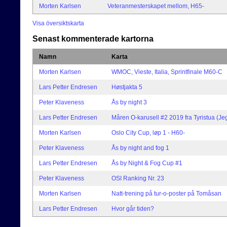
Morten Karlsen
Veteranmesterskapet mellom, H65-
Visa översiktskarta
Senast kommenterade kartorna
Namn
Karta
Morten Karlsen
WMOC, Vieste, Italia, Sprintfinale M60-C
Lars Petter Endresen
Høstjakta 5
Peter Klaveness
Ås by night 3
Lars Petter Endresen
Måren O-karusell #2 2019 fra Tyristua (Je
Morten Karlsen
Oslo City Cup, løp 1 - H60-
Peter Klaveness
Ås by night and fog 1
Lars Petter Endresen
Ås by Night & Fog Cup #1
Peter Klaveness
OSI Ranking Nr. 23
Morten Karlsen
Natt-trening på tur-o-poster på Tomåsan
Lars Petter Endresen
Hvor går tiden?