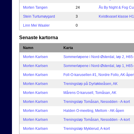
Morten Tangen
24
Ås By Night & Fog Cu
Stein Turtumøygard
3
Kvistkvaset klasse H
Linn Mei Waaler
0
Senaste kartorna
Namn
Karta
Morten Karlsen
Sommerløpene i Nord-Østerdal, løp 2, H65-
Morten Karlsen
Sommerløpene i Nord-Østerdal, løp 1, H65-
Morten Karlsen
Foll-O-karusellen #1, Nordre Follo, AK-åpe
Morten Karlsen
Treningsløp på Dyrløkkeåsen, AK
Morten Karlsen
Mårens O-karusell, Tomåsan, AK
Morten Karlsen
Treningsløp Tomåsan, Nesodden - A-kort
Morten Karlsen
Halden O-meeting, Mellom - AK-åpen
Morten Karlsen
Treningsløp Tomåsan, Nesodden - A-kort
Morten Karlsen
Treningsløp Myklerud, A-kort