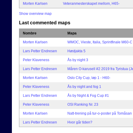
Morten Karlsen
Veteranmesterskapet mellom, H65-
Show overview map
Last commented maps
Nombre
Mapa
Morten Karlsen
WMOC, Vieste, Italia, Sprintfinale M60-C
Lars Petter Endresen
Høstjakta 5
Peter Klaveness
Ås by night 3
Lars Petter Endresen
Måren O-karusell #2 2019 fra Tyristua (J
Morten Karlsen
Oslo City Cup, løp 1 - H60-
Peter Klaveness
Ås by night and fog 1
Lars Petter Endresen
Ås by Night & Fog Cup #1
Peter Klaveness
OSI Ranking Nr. 23
Morten Karlsen
Natt-trening på tur-o-poster på Tomåsan
Lars Petter Endresen
Hvor går tiden?