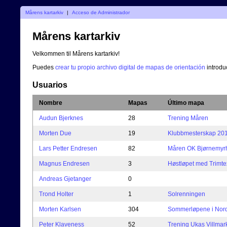
Mårens kartarkiv
|
Acceso de Administrador
Mårens kartarkiv
Velkommen til Mårens kartarkiv!
Puedes
crear tu propio archivo digital de mapas de orientación
introdu
Usuarios
Nombre
Mapas
Último mapa
Audun Bjerknes
28
Trening Måren
Morten Due
19
Klubbmesterskap 20
Lars Petter Endresen
82
Måren OK Bjørnemyrha
Magnus Endresen
3
Høstløpet med Trimte
Andreas Gjetanger
0
Trond Holter
1
Solrenningen
Morten Karlsen
304
Sommerløpene i Nord-
Peter Klaveness
52
Trening Ukas Villmar