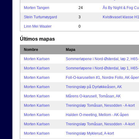
Morten Tangen
24
Ås By Night & Fog Cu
Stein Turtumøygard
3
Kvistkvaset klasse H
Linn Mei Waaler
0
Últimos mapas
Nombre
Mapa
Morten Karlsen
Sommerløpene i Nord-Østerdal, løp 2, H65-
Morten Karlsen
Sommerløpene i Nord-Østerdal, løp 1, H65-
Morten Karlsen
Foll-O-karusellen #1, Nordre Follo, AK-åpe
Morten Karlsen
Treningsløp på Dyrløkkeåsen, AK
Morten Karlsen
Mårens O-karusell, Tomåsan, AK
Morten Karlsen
Treningsløp Tomåsan, Nesodden - A-kort
Morten Karlsen
Halden O-meeting, Mellom - AK-åpen
Morten Karlsen
Treningsløp Tomåsan, Nesodden - A-kort
Morten Karlsen
Treningsløp Myklerud, A-kort