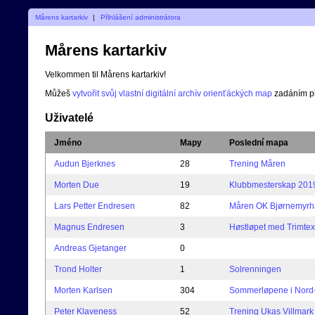
Mårens kartarkiv
|
Přihlášení administrátora
Mårens kartarkiv
Velkommen til Mårens kartarkiv!
Můžeš
vytvořit svůj vlastní digitální archív orienťáckých map
zadáním p
Uživatelé
Jméno
Mapy
Poslední mapa
Audun Bjerknes
28
Trening Måren
Morten Due
19
Klubbmesterskap 201
Lars Petter Endresen
82
Måren OK Bjørnemyrhal
Magnus Endresen
3
Høstløpet med Trimte
Andreas Gjetanger
0
Trond Holter
1
Solrenningen
Morten Karlsen
304
Sommerløpene i Nord-Ø
Peter Klaveness
52
Trening Ukas Villmark