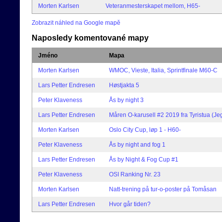
Morten Karlsen
Veteranmesterskapet mellom, H65-
Zobrazit náhled na Google mapě
Naposledy komentované mapy
Jméno
Mapa
Morten Karlsen
WMOC, Vieste, Italia, Sprintfinale M60-C
Lars Petter Endresen
Høstjakta 5
Peter Klaveness
Ås by night 3
Lars Petter Endresen
Måren O-karusell #2 2019 fra Tyristua (Je
Morten Karlsen
Oslo City Cup, løp 1 - H60-
Peter Klaveness
Ås by night and fog 1
Lars Petter Endresen
Ås by Night & Fog Cup #1
Peter Klaveness
OSI Ranking Nr. 23
Morten Karlsen
Natt-trening på tur-o-poster på Tomåsan
Lars Petter Endresen
Hvor går tiden?