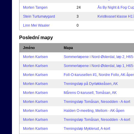
Morten Tangen
24
Ås By Night & Fog Cup
Stein Turtumøygard
3
Kvistkvaset klasse H1
Linn Mei Waaler
0
Poslední mapy
Jméno
Mapa
Morten Karlsen
Sommerløpene i Nord-Østerdal, løp 2, H65
Morten Karlsen
Sommerløpene i Nord-Østerdal, løp 1, H65
Morten Karlsen
Foll-O-karusellen #1, Nordre Follo, AK-åpe
Morten Karlsen
Treningsløp på Dyrløkkeåsen, AK
Morten Karlsen
Mårens O-karusell, Tomåsan, AK
Morten Karlsen
Treningsløp Tomåsan, Nesodden - A-kort
Morten Karlsen
Halden O-meeting, Mellom - AK-åpen
Morten Karlsen
Treningsløp Tomåsan, Nesodden - A-kort
Morten Karlsen
Treningsløp Myklerud, A-kort