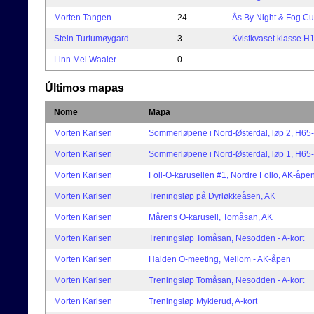
Morten Tangen
24
Ås By Night & Fog Cu
Stein Turtumøygard
3
Kvistkvaset klasse H
Linn Mei Waaler
0
Últimos mapas
Nome
Mapa
Morten Karlsen
Sommerløpene i Nord-Østerdal, løp 2, H65-
Morten Karlsen
Sommerløpene i Nord-Østerdal, løp 1, H65-
Morten Karlsen
Foll-O-karusellen #1, Nordre Follo, AK-åpe
Morten Karlsen
Treningsløp på Dyrløkkeåsen, AK
Morten Karlsen
Mårens O-karusell, Tomåsan, AK
Morten Karlsen
Treningsløp Tomåsan, Nesodden - A-kort
Morten Karlsen
Halden O-meeting, Mellom - AK-åpen
Morten Karlsen
Treningsløp Tomåsan, Nesodden - A-kort
Morten Karlsen
Treningsløp Myklerud, A-kort