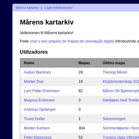
Mårens kartarkiv
|
Login Administrador
Mårens kartarkiv
Velkommen til Mårens kartarkiv!
Pode
criar o seu arquivo de mapas de orientação digital
introduzindo 
Utilizadores
Nome
Mapas
Último mapa
Audun Bjerknes
28
Trening Måren
Morten Due
19
Klubbmesterskap 20
Lars Petter Endresen
82
Måren OK Bjørnemyrha
Magnus Endresen
3
Høstløpet med Trimte
Andreas Gjetanger
0
Trond Holter
1
Solrenningen
Morten Karlsen
304
Sommerløpene i Nord-
Peter Klaveness
52
Trening Ukas Villmar