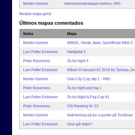
Morten Karlsen
Veteranmesterskapet mellom, H65-
Mostrar mapa geral
Últimos mapas comentados
Nome
Mapa
Morten Karlsen
WMOC, Vieste, Italia, Sprintfinale M60-C
Lars Petter Endresen
Høstjakta 5
Peter Klaveness
Ås by night 3
Lars Petter Endresen
Måren O-karusell #2 2019 fra Tyristua (Je
Morten Karlsen
Oslo City Cup, løp 1 - H60-
Peter Klaveness
Ås by night and fog 1
Lars Petter Endresen
Ås by Night & Fog Cup #1
Peter Klaveness
OSI Ranking Nr. 23
Morten Karlsen
Natt-trening på tur-o-poster på Tomåsan
Lars Petter Endresen
Hvor går tiden?