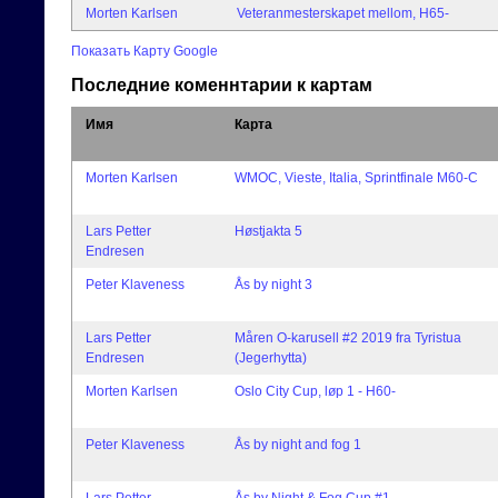
Morten Karlsen
Veteranmesterskapet mellom, H65-
Показать Карту Google
Последние коменнтарии к картам
Имя
Карта
Morten Karlsen
WMOC, Vieste, Italia, Sprintfinale M60-C
Lars Petter
Høstjakta 5
Endresen
Peter Klaveness
Ås by night 3
Lars Petter
Måren O-karusell #2 2019 fra Tyristua
Endresen
(Jegerhytta)
Morten Karlsen
Oslo City Cup, løp 1 - H60-
Peter Klaveness
Ås by night and fog 1
Lars Petter
Ås by Night & Fog Cup #1