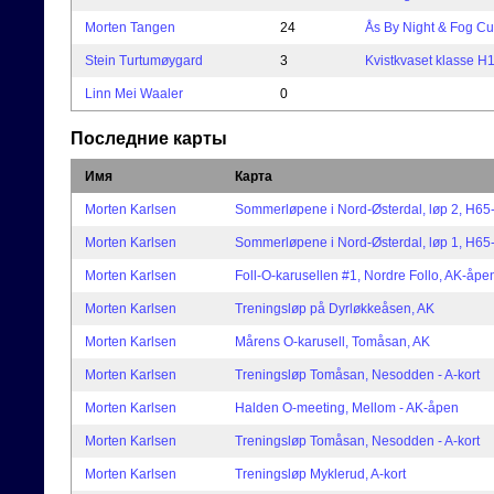
Morten Tangen
24
Ås By Night & Fog Cu
Stein Turtumøygard
3
Kvistkvaset klasse H
Linn Mei Waaler
0
Последние карты
Имя
Карта
Morten Karlsen
Sommerløpene i Nord-Østerdal, løp 2, H65
Morten Karlsen
Sommerløpene i Nord-Østerdal, løp 1, H65
Morten Karlsen
Foll-O-karusellen #1, Nordre Follo, AK-åpe
Morten Karlsen
Treningsløp på Dyrløkkeåsen, AK
Morten Karlsen
Mårens O-karusell, Tomåsan, AK
Morten Karlsen
Treningsløp Tomåsan, Nesodden - A-kort
Morten Karlsen
Halden O-meeting, Mellom - AK-åpen
Morten Karlsen
Treningsløp Tomåsan, Nesodden - A-kort
Morten Karlsen
Treningsløp Myklerud, A-kort