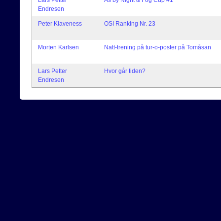
Endresen
Peter Klaveness
OSI Ranking Nr. 23
Morten Karlsen
Natt-trening på tur-o-poster på Tomåsan
Lars Petter
Hvor går tiden?
Endresen