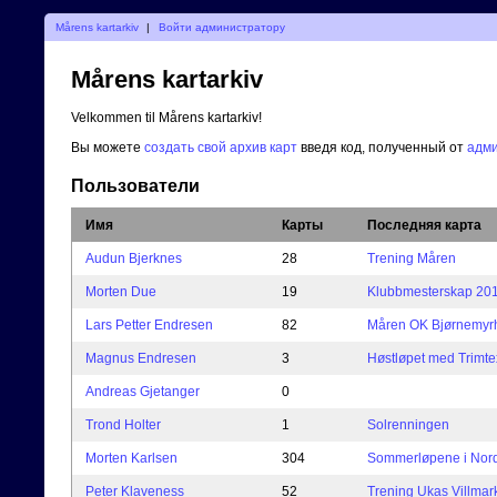
Mårens kartarkiv
|
Войти администратору
Mårens kartarkiv
Velkommen til Mårens kartarkiv!
Вы можете
создать свой архив карт
введя код, полученный от
адм
Пользователи
Имя
Карты
Последняя карта
Audun Bjerknes
28
Trening Måren
Morten Due
19
Klubbmesterskap 20
Lars Petter Endresen
82
Måren OK Bjørnemyrha
Magnus Endresen
3
Høstløpet med Trimte
Andreas Gjetanger
0
Trond Holter
1
Solrenningen
Morten Karlsen
304
Sommerløpene i Nord-
Peter Klaveness
52
Trening Ukas Villmar