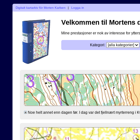
Digitalt kartarkiv för Morten Karlsen
|
Logga in
Velkommen til Mortens di
Mine prestasjoner er nok av interesse for ytterst
Kategori:
Noe helt annet enn dagen før. I dag var det fjellnært myrterreng i K