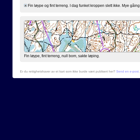
Fin løype og fint terreng. I dag funket kroppen slett ikke. Mye gåing 
Fin løype, fint terreng, null bom, sakte løping.
Er du rettighetshaver av et kart som ikke burde vært publisert her?
Send en e-post
.