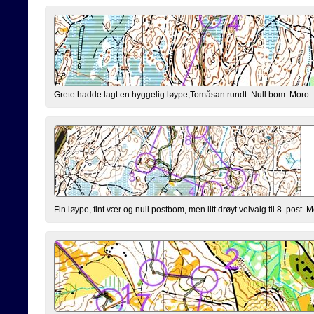
Grete hadde lagt en hyggelig løype,Tomåsan rundt. Null bom. Moro.
Fin løype, fint vær og null postbom, men litt drøyt veivalg til 8. post. M