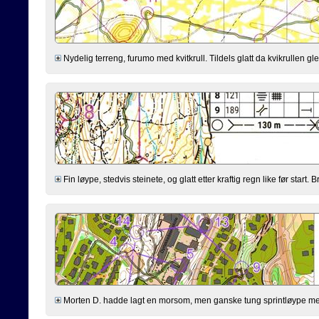
Nydelig terreng, furumo med kvitkrull. Tildels glatt da kvikrullen gle
Fin løype, stedvis steinete, og glatt etter kraftig regn like før start
Morten D. hadde lagt en morsom, men ganske tung sprintløype med