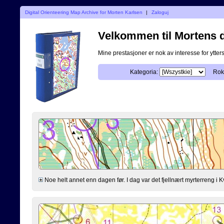
Digital Orienteering Map Archive for Morten Karlsen
|
Zaloguj
Velkommen til Mortens di
Mine prestasjoner er nok av interesse for ytterst
Kategoria:
Rok
Noe helt annet enn dagen før. I dag var det fjellnært myrterreng i K