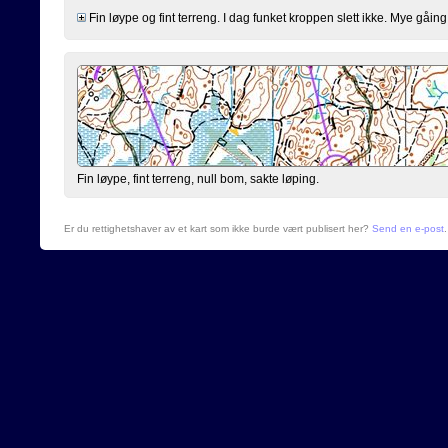
Fin løype og fint terreng. I dag funket kroppen slett ikke. Mye gåing 
Fin løype, fint terreng, null bom, sakte løping.
Er du rettighetshaver av et kart som ikke burde vært publisert her?
Send en e-post
.