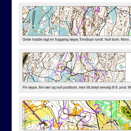
Grete hadde lagt en hyggelig løype,Tomåsan rundt. Null bom. Moro.
Fin løype, fint vær og null postbom, men litt drøyt veivalg til 8. post. M