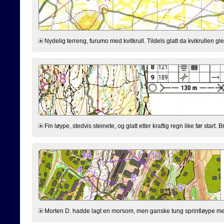
Nydelig terreng, furumo med kvitkrull. Tildels glatt da kvikrullen gle
Fin løype, stedvis steinete, og glatt etter kraftig regn like før start
Morten D. hadde lagt en morsom, men ganske tung sprintløype med